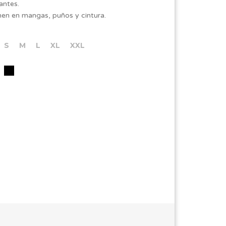
lectantes.
men en mangas, puños y cintura.
S
M
L
XL
XXL