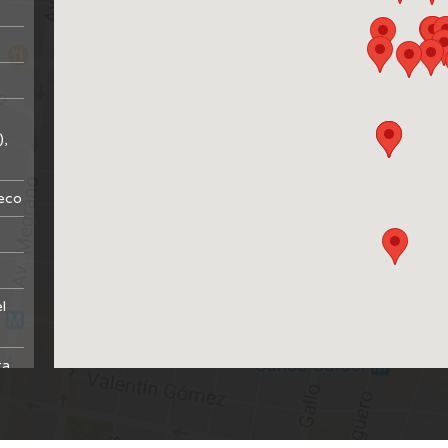
),
heco
l
ta