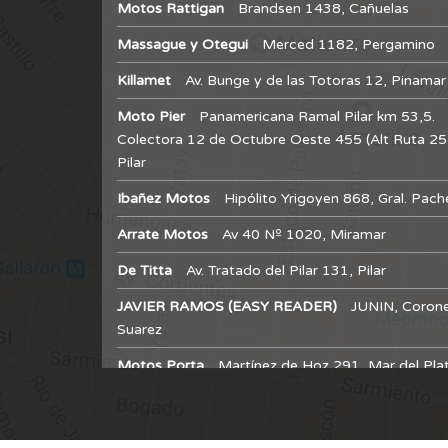
Motos Rattigan
Brandsen 1438, Cañuelas
Massague y Otegui
Merced 1182, Pergamino
Killamet
Av. Bunge y de las Totoras 12, Pinamar
Moto Pier
Panamericana Ramal Pilar km 53,5.
Colectora 12 de Octubre Oeste 455 (Alt Ruta 25
Pilar
Ibañez Motos
Hipólito Yrigoyen 868, Gral. Pac
Arrate Motos
Av 40 Nº 1020, Miramar
De Titta
Av. Tratado del Pilar 131, Pilar
JAVIER RAMOS (EASY READER)
JUNIN, Corone
Suarez
Motos Porta
Martínez de Hoz 291, Mar del Pla
Distribuidora Oeste
Av. Elizondo 3336, Bragado
Importadora del Atlantico S.R.L. (Killamet)